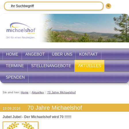
HOME
ANGEBOT
ÜBER UNS
KONTAKT
TERMINE
STELLENANGEBOTE
AKTUELLES
SPENDEN
Sie sind hier:
Home
::
Aktuelles
::
70 Jahre Michaelshof
70 Jahre Michaelshof
19.09.2016
Jubel Jubel - Der Michaelshof wird 70 !!!!!!