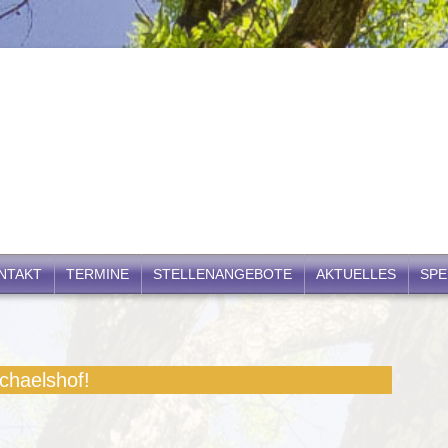
NTAKT
TERMINE
STELLENANGEBOTE
AKTUELLES
SP
chaelshof!
ser Angebot