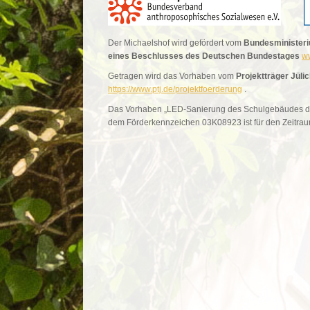
Der Michaelshof wird gefördert vom
Bundesministeri
eines Beschlusses des Deutschen Bundestages
w
Getragen wird das Vorhaben vom
Projektträger Jül
https://www.ptj.de/projektfoerderung
.
Das Vorhaben „LED-Sanierung des Schulgebäudes des 
dem Förderkennzeichen 03K08923 ist für den Zeitrau