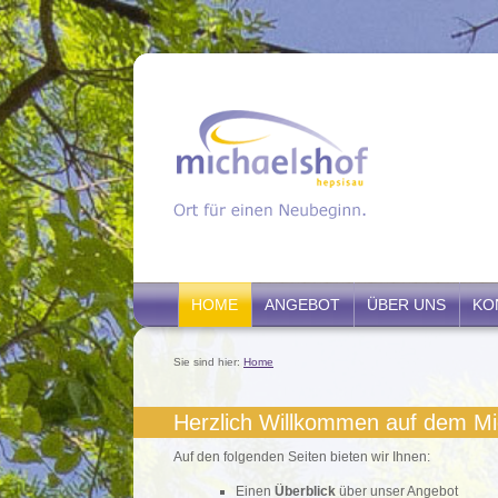
HOME
ANGEBOT
ÜBER UNS
KO
Sie sind hier:
Home
Herzlich Willkommen auf dem Mi
Auf den folgenden Seiten bieten wir Ihnen:
Einen
Überblick
über un