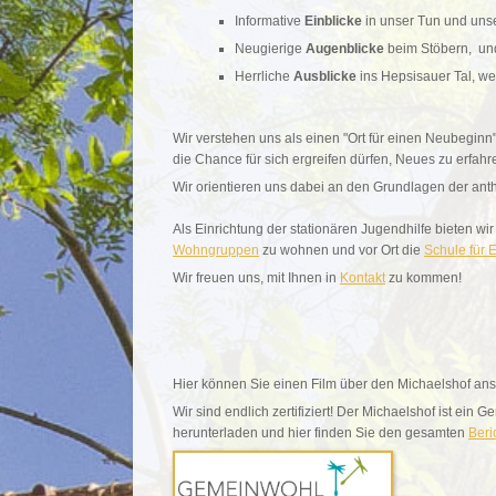
Informative
Einblicke
in unser Tun und uns
Neugierige
Augenblicke
beim Stöbern, un
Herrliche
Ausblicke
ins Hepsisauer Tal, w
Wir verstehen uns als einen "Ort für einen Neubeginn"
die Chance für sich ergreifen dürfen, Neues zu erfah
Wir orientieren uns dabei an den Grundlagen der a
Als Einrichtung der stationären Jugendhilfe bieten wi
Wohngruppen
zu wohnen und vor Ort die
Schule für 
Wir freuen uns, mit Ihnen in
Kontakt
zu kommen!
Hier können Sie einen Film über den Michaelshof a
Wir sind endlich zertifiziert! Der Michaelshof ist e
herunterladen und hier finden Sie den gesamten
Beri