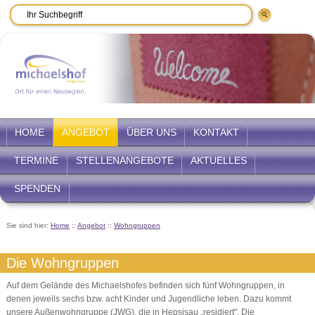
HOME
ANGEBOT
ÜBER UNS
KONTAKT
TERMINE
STELLENANGEBOTE
AKTUELLES
SPENDEN
Sie sind hier:
Home
::
Angebot
::
Wohngruppen
Die Wohngruppen
Auf dem Gelände des Michaelshofes befinden sich fünf Wohngruppen, in
denen jeweils sechs bzw. acht Kinder und Jugendliche leben. Dazu kommt
unsere Außenwohngruppe (JWG), die in Hepsisau „residiert". Die